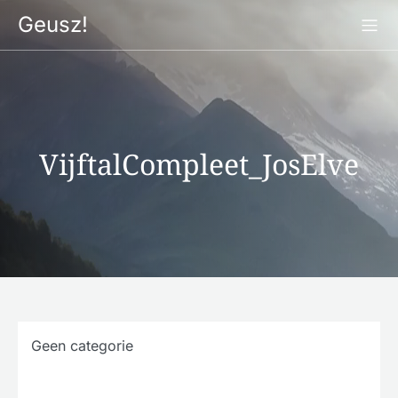
Ga
Geusz!
naar
de
inhoud
VijftalCompleet_JosElve
Geen categorie