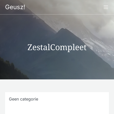
Ga
Geusz!
naar
de
inhoud
ZestalCompleet
Geen categorie